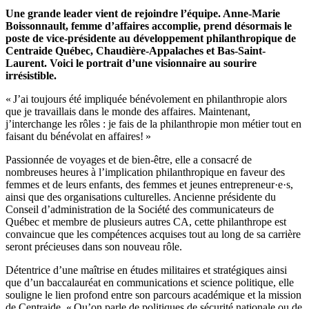
Une grande leader vient de rejoindre l’équipe. Anne-Marie
Boissonnault, femme d’affaires accomplie, prend désormais le
poste de vice-présidente au développement philanthropique de
Centraide Québec, Chaudière-Appalaches et Bas-Saint-
Laurent. Voici le portrait d’une visionnaire au sourire
irrésistible.
« J’ai toujours été impliquée bénévolement en philanthropie alors
que je travaillais dans le monde des affaires. Maintenant,
j’interchange les rôles : je fais de la philanthropie mon métier tout en
faisant du bénévolat en affaires! »
Passionnée de voyages et de bien-être, elle a consacré de
nombreuses heures à l’implication philanthropique en faveur des
femmes et de leurs enfants, des femmes et jeunes entrepreneur·e·s,
ainsi que des organisations culturelles. Ancienne présidente du
Conseil d’administration de la Société des communicateurs de
Québec et membre de plusieurs autres CA, cette philanthrope est
convaincue que les compétences acquises tout au long de sa carrière
seront précieuses dans son nouveau rôle.
Détentrice d’une maîtrise en études militaires et stratégiques ainsi
que d’un baccalauréat en communications et science politique, elle
souligne le lien profond entre son parcours académique et la mission
de Centraide. « Qu’on parle de politiques de sécurité nationale ou de