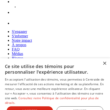
S'engager
S'informer
Notre impact
À propos
FAQ
Médias
Blogue
×
Politique de confidentialité
Ce site utilise des témoins pour
personnaliser l'expérience utilisateur.
En acceptant l'utilisation des témoins, vous permettez à Centraide de
mesurer l'efficacité de ses actions marketing et de sa plateforme. En
retour, vous avez une meilleure expérience utilisateur. En cliquant
sur « Accepter », vous consentez à l'utilisation des témoins sur notre
101, rue Lavoie, bureau 10
site web.
Consultez notre Politique de confidentialité pour plus de
Rimouski (Québec) G5L 5Y2
détails.
418 775-5555