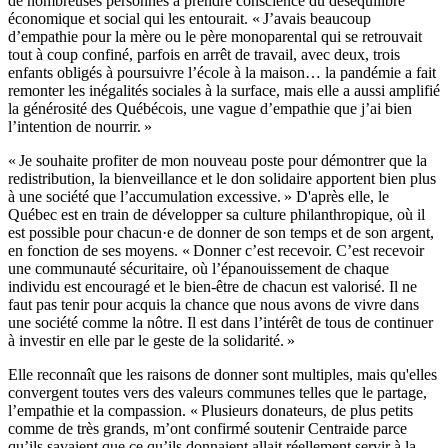
de nombreuses personnes à prendre conscience du déséquilibre
économique et social qui les entourait. « J’avais beaucoup
d’empathie pour la mère ou le père monoparental qui se retrouvait
tout à coup confiné, parfois en arrêt de travail, avec deux, trois
enfants obligés à poursuivre l’école à la maison… la pandémie a fait
remonter les inégalités sociales à la surface, mais elle a aussi amplifié
la générosité des Québécois, une vague d’empathie que j’ai bien
l’intention de nourrir. »
« Je souhaite profiter de mon nouveau poste pour démontrer que la
redistribution, la bienveillance et le don solidaire apportent bien plus
à une société que l’accumulation excessive. » D'après elle, le
Québec est en train de développer sa culture philanthropique, où il
est possible pour chacun·e de donner de son temps et de son argent,
en fonction de ses moyens. « Donner c’est recevoir. C’est recevoir
une communauté sécuritaire, où l’épanouissement de chaque
individu est encouragé et le bien-être de chacun est valorisé. Il ne
faut pas tenir pour acquis la chance que nous avons de vivre dans
une société comme la nôtre. Il est dans l’intérêt de tous de continuer
à investir en elle par le geste de la solidarité. »
Elle reconnaît que les raisons de donner sont multiples, mais qu'elles
convergent toutes vers des valeurs communes telles que le partage,
l’empathie et la compassion. « Plusieurs donateurs, de plus petits
comme de très grands, m’ont confirmé soutenir Centraide parce
qu’ils savaient que ce qu’ils donnaient allait réellement servir à la