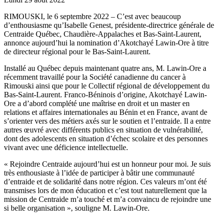
RIMOUSKI, le 6 septembre 2022 – C’est avec beaucoup
d’enthousiasme qu’Isabelle Genest, présidente-directrice générale de
Centraide Québec, Chaudière-Appalaches et Bas-Saint-Laurent,
annonce aujourd’hui la nomination d’Akotchayé Lawin-Ore à titre
de directeur régional pour le Bas-Saint-Laurent.
Installé au Québec depuis maintenant quatre ans, M. Lawin-Ore a
récemment travaillé pour la Société canadienne du cancer à
Rimouski ainsi que pour le Collectif régional de développement du
Bas-Saint-Laurent. Franco-Béninois d’origine, Akotchayé Lawin-
Ore a d’abord complété une maîtrise en droit et un master en
relations et affaires internationales au Bénin et en France, avant de
s’orienter vers des métiers axés sur le soutien et l’entraide. Il a entre
autres œuvré avec différents publics en situation de vulnérabilité,
dont des adolescents en situation d’échec scolaire et des personnes
vivant avec une déficience intellectuelle.
« Rejoindre Centraide aujourd’hui est un honneur pour moi. Je suis
très enthousiaste à l’idée de participer à bâtir une communauté
d’entraide et de solidarité dans notre région. Ces valeurs m’ont été
transmises lors de mon éducation et c’est tout naturellement que la
mission de Centraide m’a touché et m’a convaincu de rejoindre une
si belle organisation », souligne M. Lawin-Ore.