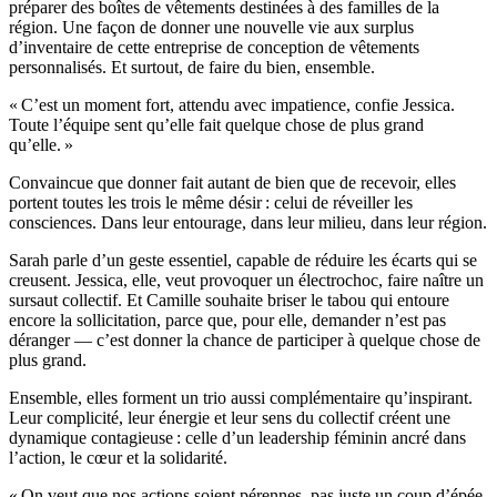
préparer des boîtes de vêtements destinées à des familles de la
région. Une façon de donner une nouvelle vie aux surplus
d’inventaire de cette entreprise de conception de vêtements
personnalisés. Et surtout, de faire du bien, ensemble.
« C’est un moment fort, attendu avec impatience, confie Jessica.
Toute l’équipe sent qu’elle fait quelque chose de plus grand
qu’elle. »
Convaincue que donner fait autant de bien que de recevoir, elles
portent toutes les trois le même désir : celui de réveiller les
consciences. Dans leur entourage, dans leur milieu, dans leur région.
Sarah parle d’un geste essentiel, capable de réduire les écarts qui se
creusent. Jessica, elle, veut provoquer un électrochoc, faire naître un
sursaut collectif. Et Camille souhaite briser le tabou qui entoure
encore la sollicitation, parce que, pour elle, demander n’est pas
déranger — c’est donner la chance de participer à quelque chose de
plus grand.
Ensemble, elles forment un trio aussi complémentaire qu’inspirant.
Leur complicité, leur énergie et leur sens du collectif créent une
dynamique contagieuse : celle d’un leadership féminin ancré dans
l’action, le cœur et la solidarité.
« On veut que nos actions soient pérennes, pas juste un coup d’épée