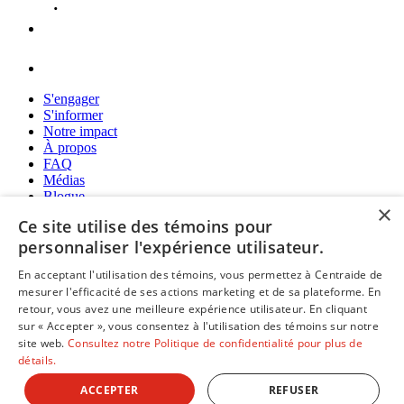
S'engager
S'informer
Notre impact
À propos
FAQ
Médias
Blogue
×
Politique de confidentialité
Ce site utilise des témoins pour
personnaliser l'expérience utilisateur.
En acceptant l'utilisation des témoins, vous permettez à Centraide de
mesurer l'efficacité de ses actions marketing et de sa plateforme. En
retour, vous avez une meilleure expérience utilisateur. En cliquant
sur « Accepter », vous consentez à l'utilisation des témoins sur notre
101, rue Lavoie, bureau 10
site web.
Consultez notre Politique de confidentialité pour plus de
Rimouski (Québec) G5L 5Y2
détails.
418 775-5555
ACCEPTER
REFUSER
Une réalisation